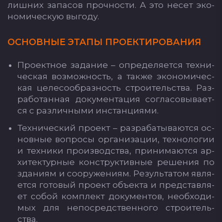
лиш­них за­па­сов проч­нос­ти. А это не­сет эко­
но­ми­чес­кую вы­го­ду.
ОС­НОВ­НЫЕ ЭТА­ПЫ ПРО­ЕК­ТИ­РО­ВА­НИЯ
Про­ек­тное за­да­ние – оп­ре­де­ля­ет­ся тех­ни­
чес­кая воз­мож­ность, а так­же эко­но­ми­чес­
кая це­ле­со­об­раз­ность стро­итель­ства. Раз­
ра­бо­тан­ная до­ку­мен­та­ция сог­ла­со­вы­ва­ет­
ся с раз­лич­ны­ми ин­стан­ци­ями.
Тех­ни­чес­кий про­ект – раз­ра­ба­ты­ва­ют­ся ос­
нов­ные воп­ро­сы ор­га­ни­за­ции, тех­но­ло­гии
и тех­ни­ки про­из­водс­тва, при­ни­ма­ют­ся ар­
хи­тек­тур­ные конс­трук­тив­ные ре­ше­ния по
зда­ни­ям и со­ору­же­ни­ям. Ре­зуль­та­том яв­ля­
ет­ся го­то­вый про­ект объ­ек­та и пред­став­ля­
ет со­бой ком­плект до­ку­мен­тов, не­об­хо­ди­
мых для не­пос­редс­твен­но­го стро­итель­
ства.