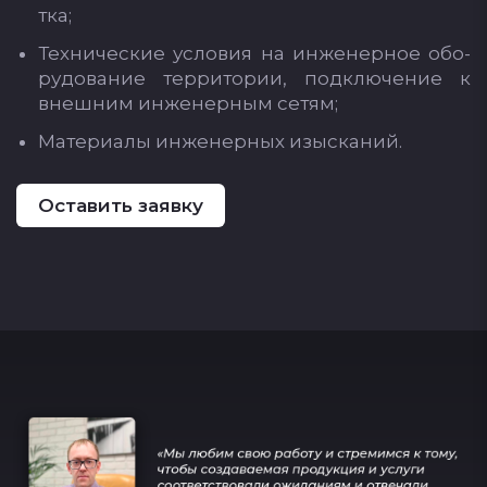
тка;
Тех­ни­чес­кие ус­ло­вия на ин­же­нер­ное обо­
ру­до­ва­ние тер­ри­то­рии, под­клю­че­ние к
внеш­ним ин­же­нер­ным се­тям;
Ма­те­ри­алы ин­же­нер­ных изыс­ка­ний.
Оставить заявку