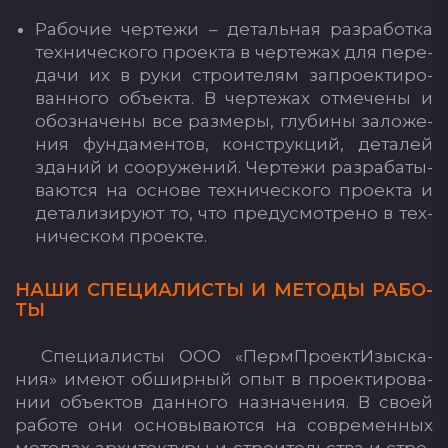
Ра­бо­чие чер­те­жи – де­таль­ная раз­ра­бот­ка
тех­ни­чес­ко­го про­ек­та в чер­те­жах для пе­ре­
да­чи их в ру­ки стро­ите­лям зап­ро­ек­ти­ро­
ван­но­го объ­ек­та. В чер­те­жах от­ме­че­ны и
обоз­на­че­ны все раз­ме­ры, глу­би­ны за­ло­же­
ния фун­да­мен­тов, конс­трук­ций, де­та­лей
зда­ний и со­ору­же­ний. Чер­те­жи раз­ра­ба­ты­
ва­ют­ся на ос­но­ве тех­ни­чес­ко­го про­ек­та и
де­та­ли­зи­ру­ют то, что пре­дус­мот­ре­но в тех­
ни­чес­ком про­ек­те.
НА­ШИ СПЕ­ЦИ­АЛИС­ТЫ И МЕ­ТО­ДЫ РА­БО­
ТЫ
Спе­ци­алис­ты О­ОО «Перм­Про­ек­тИ­зыс­ка­
ния» име­ют об­шир­ный опыт в про­ек­ти­ро­ва­
нии объ­ек­тов дан­но­го наз­на­че­ния. В сво­ей
ра­бо­те они ос­но­вы­ва­ют­ся на сов­ре­мен­ных