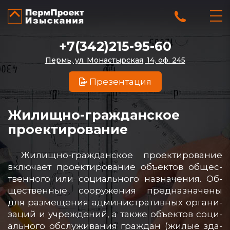
+7(342)215-95-60
Пермь, ул. Монастырская, 14, оф. 245
Презентация
Жилищно-гражданское
проектирование
Жи­лищ­но-граж­дан­ское про­ек­ти­ро­ва­ние
вклю­ча­ет про­ек­ти­ро­ва­ние объ­ек­тов об­щес­
твен­но­го или со­ци­аль­но­го наз­на­че­ния. Об­
щес­твен­ные со­ору­же­ния пред­наз­на­че­ны
для раз­ме­ще­ния ад­ми­нис­тра­тив­ных ор­га­ни­
за­ций и уч­реж­де­ний, а так­же объ­ек­тов со­ци­
аль­но­го об­слу­жи­ва­ния граж­дан (жи­лые зда­