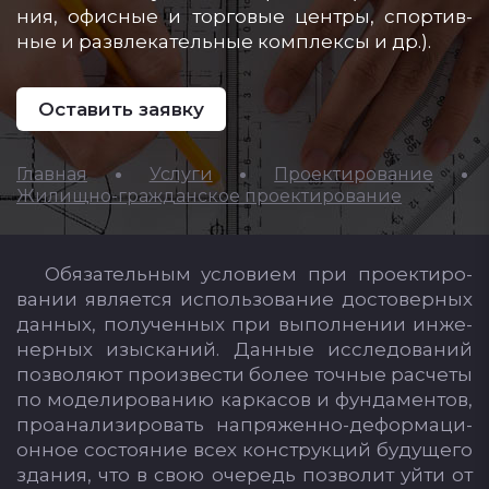
ния, офис­ные и тор­го­вые цен­тры, спор­тив­
ные и раз­вле­ка­тель­ные ком­плек­сы и др.).
Оставить заявку
Главная
Услуги
Проектирование
Жилищно-гражданское проектирование
Обя­за­тель­ным ус­ло­ви­ем при про­ек­ти­ро­
ва­нии яв­ля­ет­ся ис­поль­зо­ва­ние дос­то­вер­ных
дан­ных, по­лу­чен­ных при вы­пол­не­нии ин­же­
нер­ных изыс­ка­ний. Дан­ные ис­сле­до­ва­ний
поз­во­ля­ют про­из­вес­ти бо­лее точ­ные рас­че­ты
по мо­де­ли­ро­ва­нию кар­ка­сов и фун­да­мен­тов,
про­ана­ли­зи­ро­вать нап­ря­жен­но-де­фор­ма­ци­
он­ное сос­то­яние всех конс­трук­ций бу­ду­ще­го
зда­ния, что в свою оче­редь поз­во­лит уй­ти от