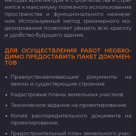
ме­то­дах ар­хи­тек­ту­ры и стро­итель­ства и стре­
мят­ся к мак­си­му­му по­лез­но­го ис­поль­зо­ва­ния
прос­транс­тва и фун­кци­ональ­но­го наз­на­че­
ния. Ис­поль­зу­емый ме­тод трех­мер­но­го мо­
де­ли­ро­ва­ния поз­во­ля­ет уви­деть всю кра­со­ту
и удобс­тво бу­ду­ще­го зда­ния.
ДЛЯ ОСУ­ЩЕСТ­ВЛЕ­НИЯ РА­БОТ НЕ­ОБ­ХО­
ДИ­МО ПРЕ­ДОС­ТА­ВИТЬ ПА­КЕТ ДО­КУ­МЕН­
ТОВ
Пра­во­ус­та­нав­ли­ва­ющие до­ку­мен­ты на
зем­лю и су­щес­тву­ющие стро­ения;
Ка­дас­тро­вые пла­ны зе­мель­ных учас­тков;
Тех­ни­чес­кое за­да­ние на про­ек­ти­ро­ва­ние;
Ко­пия рас­по­ря­ди­тель­но­го до­ку­мен­та на
про­ек­ти­ро­ва­ние;
Гра­дос­тро­итель­ный план зе­мель­но­го учас­