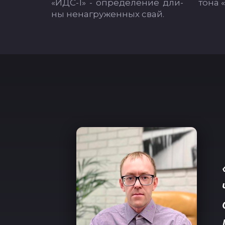
«ИДС-1» - оп­ре­де­ле­ние дли­
то­на 
ны не­наг­ру­жен­ных свай.