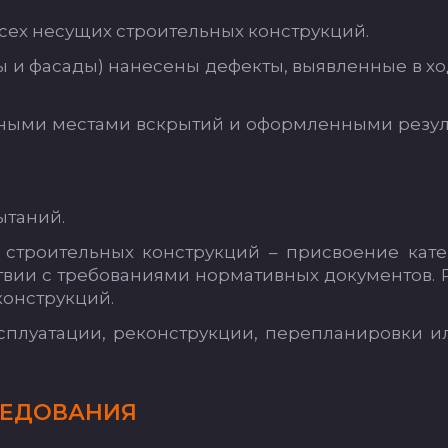
всех не­су­щих стро­итель­ных конс­трук­ций.
ы и фа­са­ды) на­не­се­ны де­фек­ты, вы­яв­лен­ные в хо
­ны­ми мес­та­ми вскры­тий и офор­млен­ны­ми ре­зуль
­та­ний.
 стро­итель­ных конс­трук­ций – прис­во­ение ка­те
с­твии с тре­бо­ва­ни­ями нор­ма­тив­ных до­ку­мен­тов. 
 конс­трук­ций.
плу­ата­ции, ре­конс­трук­ции, пе­реп­ла­ни­ров­ки 
Е­ДО­ВА­НИЯ