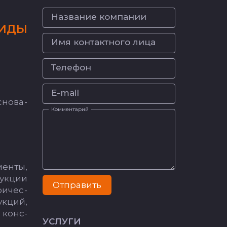
Название компании
И­ДЫ
Имя контактного лица
Телефон
E-mail
­но­ва­
Комментарий
мен­ты,
рук­ции
Отправить
ри­чес­
ук­ций,
г конс­
УСЛУГИ