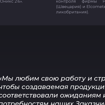
«Оникс 2.6».
кон­тро­ля фир­мы P
(Шве­ца­рия) и Elcomete
ли­коб­ри­та­ния).