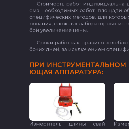
Сто­имость ра­бот ин­ди­ви­ду­аль­на д
ема не­об­хо­ди­мых ра­бот, пло­ща­ди об
спе­ци­фи­чес­ких ме­то­дов, для ко­то­рых
ро­ва­ния, слож­ных ла­бо­ра­тор­ных ис­сл
бой уве­ли­че­ние це­ны.
Сро­ки ра­бот как пра­ви­ло ко­леб­лют
бо­чих дней, за ис­клю­че­ни­ем спе­ци­фи­
ПРИ ИНС­ТРУ­МЕН­ТАЛЬ­НОМ О
ЮЩАЯ АП­ПА­РА­ТУ­РА:
Из­ме­ри­тель дли­ны свай
Из­ме