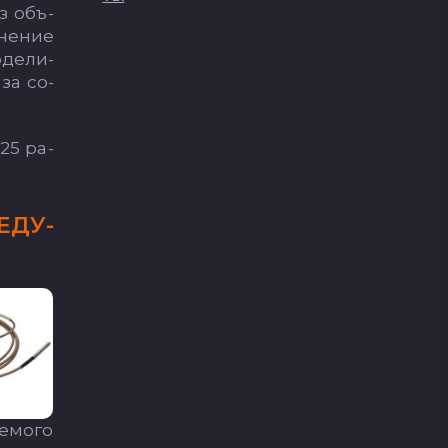
из объ­
­не­ние
­де­ли­
 за со­
 25 ра­
Е­ДУ­
емо­го