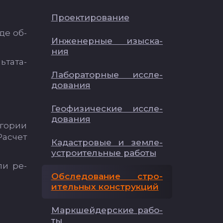
Про­ек­ти­ро­ва­ние
­де об­
Ин­же­нер­ные изыс­ка­
ния
­та­та­
Ла­бо­ра­тор­ные ис­сле­
до­ва­ния
Ге­офи­зи­чес­кие ис­сле­
до­ва­ния
­го­рии
Рас­чет
Ка­дас­тро­вые и зем­ле­
ус­тро­итель­ные ра­бо­ты
или ре­
Об­сле­до­ва­ние стро­
итель­ных конс­трук­ций
Мар­кшей­дер­ские ра­бо­
ты