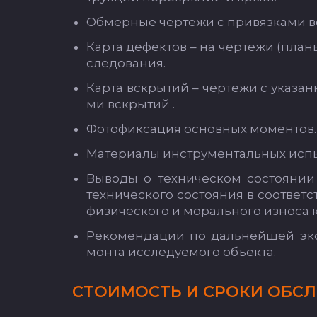
Об­мер­ные чер­те­жи с при­вяз­ка­ми 
Кар­та де­фек­тов – на чер­те­жи (пла­н
сле­до­ва­ния.
Кар­та вскры­тий – чер­те­жи с ука­зан
ми вскры­тий .
Фо­то­фик­са­ция ос­нов­ных мо­мен­тов.
Ма­те­ри­алы инс­тру­мен­таль­ных ис­пы
Вы­во­ды о тех­ни­чес­ком сос­то­янии
тех­ни­чес­ко­го сос­то­яния в со­от­вет
фи­зи­чес­ко­го и мо­раль­но­го из­но­са
Ре­ко­мен­да­ции по даль­ней­шей экс­
мон­та ис­сле­ду­емо­го объ­ек­та.
СТО­ИМОСТЬ И СРО­КИ ОБ­СЛ