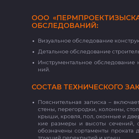
О­ОО «ПЕРМ­ПРО­ЕК­ТИ­ЗЫС­
ОБ­СЛЕ­ДО­ВА­НИЙ:
Ви­зу­аль­ное об­сле­до­ва­ние конс­тру
Де­таль­ное об­сле­до­ва­ние стро­ител
Инс­тру­мен­таль­ное об­сле­до­ва­ние 
ний.
СОС­ТАВ ТЕХ­НИ­ЧЕС­КО­ГО ЗАК
По­яс­ни­тель­ная за­пис­ка – вклю­ча­
сте­ны, пе­ре­го­род­ки, ко­лон­ны, сто
кры­ши, кров­ля, пол, окон­ные и двер­
кие раз­ме­ры и вы­со­ты се­че­ний, о
обоз­на­че­ны сор­та­мен­ты про­ка­та
трук­ций пе­рек­ры­тий и крыш.