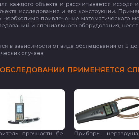
ля каж­до­го объ­ек­та и рас­счи­ты­ва­ет­ся ис­хо­дя 
ъ­ек­та ис­сле­до­ва­ния и его конс­трук­ции. При­ме
 не­об­хо­ди­мо прив­ле­че­ние ма­те­ма­ти­чес­ко­го мо
е­до­ва­ний и спе­ци­аль­но­го обо­ру­до­ва­ния, не­сет
­ся в за­ви­си­мос­ти от ви­да об­сле­до­ва­ния от 5 до
чес­ких слу­ча­ев.
Б­СЛЕ­ДО­ВА­НИИ ПРИ­МЕ­НЯ­ЕТ­СЯ СЛ
­ри­тель проч­нос­ти бе­
При­бо­ры не­раз­ру­ша­