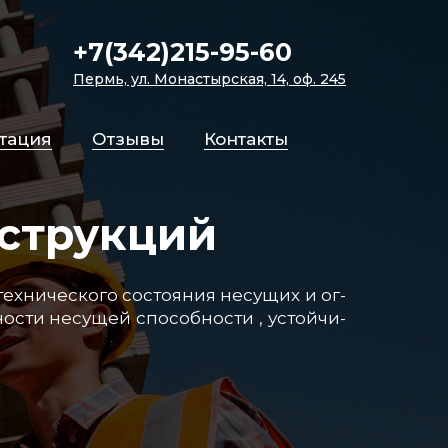
+7(342)215-95-60
Пермь, ул. Монастырская, 14, оф. 245
­та­ция
От­зы­вы
Кон­так­ты
струкций
х­ни­чес­ко­го сос­то­яния не­су­щих и ог­
с­ти не­су­щей спо­соб­нос­ти , ус­той­чи­