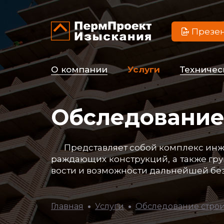
Презе
О ком­па­нии
Ус­лу­ги
Тех­ни­чес
Обследование
Пред­став­ля­ет со­бой ком­плекс ин­же
раж­да­ющих конс­трук­ций, а так­же грун­
вос­ти и воз­мож­нос­ти даль­ней­шей бе­з
Главная
Услуги
Обследование стро