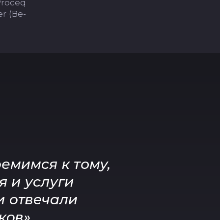
roceq
r (Ве­