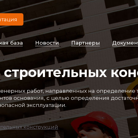
нтация
­кая ба­за
Но­вос­ти
Пар­тне­ры
До­ку­мен
 строительных кон
­нер­ных ра­бот, нап­рав­лен­ных на оп­ре­де­ле­ние те
тов ос­но­ва­ния, с целью оп­ре­де­ле­ния дос­та­точ­но
о­пас­ной экс­плу­ата­ции.
ительных конструкций